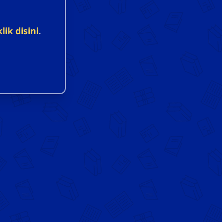
klik disini
.